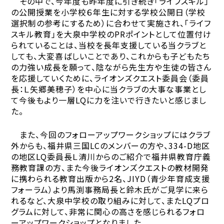
その中で、今年度も昨年度に引き続き「ライフスキル」
の公開授業を小学校６年生に対する学校公開日（学校
選択制の参考にするため）に合わせて実施され、「ライフ
スキル教育」を大泉中学校のPRポイントとして位置付け
られていることは、当校を長年支援している当クラブと
しても、大変喜ばしいことであり、これからも子どもたち
の力強い成長を願って、陰ながら先生方や生徒の皆さん
を応援していくために、ライオンズクエスト委員会（委員
長：Ｌ矢郷美穂子）を中心に当クラブの大事な事業とし
て今後もより一層LQに力を注いで行きたいと感じまし
た。
また、今回のフォローアップワークショップにはクラブ
外からも、福井県三国LCのメンバーの方や、334-D地区
の地区LQ委員長Ｌ清川からのご紹介で福井県教育庁義
務教育課の方、また今後ライオンズクエストの教材開発
に携わられる教育出版から2名、JIYD（青少年育成支援
フォーラム）より馬渕事務局長と鈴木氏がご見学に来ら
れるなど、大泉中学校の取り組みに対して、またLQプロ
グラムに対して、非常に関心の高さを感じられるフォロ
ーアップワークショップとなりました。