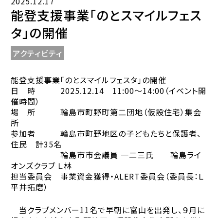
2025.12.17
能登支援事業「のとスマイルフェス
タ」の開催
アクティビティ
能登支援事業「のとスマイルフェスタ」の開催
日 時
2025.12.14
11:00
～
14:00
（イベント開
催時間）
場 所 輪島市町野町第二団地（仮設住宅）集会
所
参加者 輪島市町野地区の子どもたちと保護者、
住民 計
35
名
輪島市市会議員 一二三氏 輪島ライ
オンズクラブ Ｌ林
担当委員会 事業資金獲得・
ALERT
委員会（委員長：Ｌ
平井拓磨）
当クラブメンバー
11
名で早朝に富山を出発し、９月に