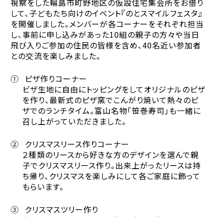
視察をした輪島市町野地区の仮設住宅集会所をお借り
して、子どもたち向けのイベント『のとスマイルフェスタ』
を開催しました。メンバーが各コーナーをそれぞれ担当
し、事前に申し込みがあった
10
組の親子の方々や当日
飛び入りご参加の住民の皆様を含め、
40
名近い参加者
との交流を楽しみました。
①
ピザ作りコーナー
ビザ生地に自由にトッピングをしてオリジナルのピザ
を作り、最新式のピザ窯でこんがり焼いて熱々のピ
ザでのランチタイム。富山名物「笹巻寿司」も一緒に
召し上がっていただきました。
②
クリスマスリース作りコーナー
２種類のリースから好きな方のデザインを選んで親
子でクリスマスリース作り。出来上がったリースは持
ち帰り、クリスマスを楽しみにして各ご家庭に飾って
もらいます。
③
クリスマスツリー作り