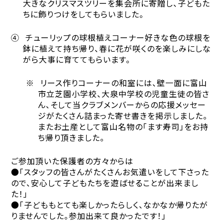
大きなクリスマスツリーを集会所に寄贈し、子どもた
ちに飾りつけをしてもらいました。
④
チューリップの球根植えコーナー
好きな色の球根を
鉢に植えて持ち帰り、春に花が咲くのを楽しみにしな
がら大事に育ててもらいます。
※
リース作りコーナーの和室には、壁一面に富山
市立芝園小学校、大泉中学校の児童生徒の皆さ
ん、そして当クラブメンバーからの応援メッセー
ジがたくさん詰まった寄せ書きを掲示しました。
またお土産として富山名物の「ます寿司」をお持
ち帰り頂きました。
ご参加頂いた保護者の方々からは
●「スタッフの皆さんがたくさんお気遣いをして下さった
ので、安心して子どもたちを遊ばせることが出来まし
た！」
●「子どももとても楽しかったらしく、なかなか帰りたが
りませんでした。参加出来て良かったです！」