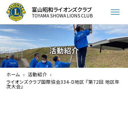
富山昭和ライオンズクラブ
TOYAMA SHOWA LIONS CLUB
活動紹介
ホーム
活動紹介
ライオンズクラブ国際協会334-D地区 『第72回 地区年
次大会』