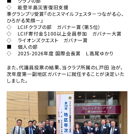
■ クラブの部
◇ 能登半島災害復旧支援
準グランプリ受賞『のとスマイルフェスタ－つながる心、
ひろがる笑顔－』
◇ LCIFクラブの部 ガバナー賞（第５位）
◇ LCIF寄付金＄100以上全員参加 ガバナー大賞
◇ ライオンズクエスト ガバナー賞
■ 個人の部
◇ 2025-2026年度 国際会長賞 Ｌ高尾ゆかり
また、代議員投票の結果、当クラブ所属のＬ戸田 治が、
次年度第一副地区ガバナーに就任することが決定いた
しました。